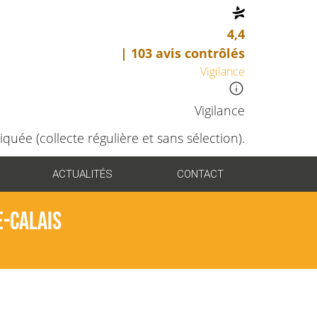
4,4
| 103 avis contrôlés
Vigilance
Vigilance
quée (collecte régulière et sans sélection).
ACTUALITÉS
CONTACT
e-Calais